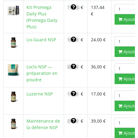
Kit Promega
116,82
€
137,44
Daily Plus
€
Ajoute
(Promega Daily
Plus)
Liv-Guard NSP
16,80
€
24,00 €
Ajoute
Loclo NSP —
25,90
€
36,00 €
préparation en
Ajoute
poudre
Luzerne NSP
11,80
€
17,00 €
Ajoute
Maintenance de
27,70
€
39,00 €
la défense NSP
Ajoute