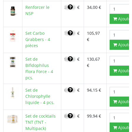
Renforcer le
24,30
€
34,00 €
NSP
Ajoute
Set Carbo
75,69
€
105,97
Grabbers - 4
€
Ajoute
pièces
Set de
93,34
€
130,67
Bifidophilus
€
Ajoute
Flora Force - 4
pcs.
Set de
67,25
€
94,15 €
Chlorophylle
Ajoute
liquide - 4 pcs.
Set de cocktails
84,95
€
99,94 €
TNT (TNT -
Ajoute
Multipack)