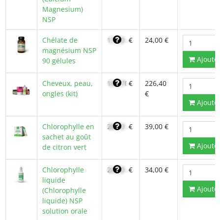
Magnesium)
NSP
Chélate de
17,00
€
24,00 €
magnésium NSP
Ajoute
90 gélules
Cheveux, peau,
161,70
€
226,40
ongles (kit)
€
Ajoute
Chlorophylle en
28,10
€
39,00 €
sachet au goût
Ajoute
de citron vert
Chlorophylle
24,00
€
34,00 €
liquide
Ajoute
(Chlorophylle
liquide) NSP
solution orale