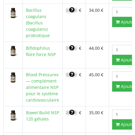
Bacillus
24,60
€
34,00 €
coagulans
Ajoute
(Bacillus
coagulans)
probiotique
Bifidophilus
31,20
€
44,00 €
flore force NSP
Ajoute
Blood Pressurex
32,20
€
45,00 €
— complément
Ajoute
alimentaire NSP
pour le système
cardiovasculaire
Bowel Build NSP
24,90
€
35,00 €
120 gélules
Ajoute