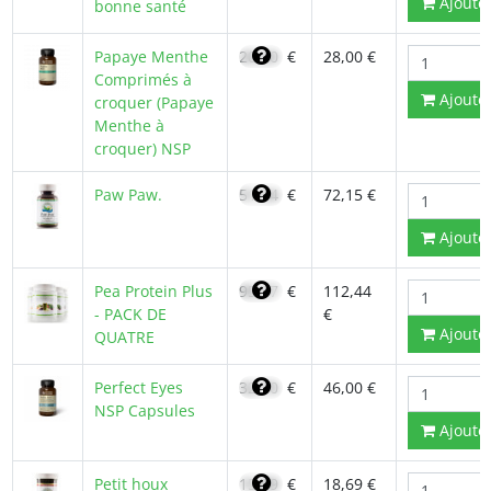
Ajoute
bonne santé
Papaye Menthe
20,20
€
28,00 €
Comprimés à
Ajoute
croquer (Papaye
Menthe à
croquer) NSP
Paw Paw.
51,54
€
72,15 €
Ajoute
Pea Protein Plus
95,57
€
112,44
- PACK DE
€
Ajoute
QUATRE
Perfect Eyes
32,70
€
46,00 €
NSP Capsules
Ajoute
Petit houx
15,89
€
18,69 €