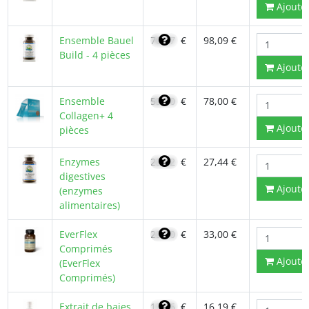
Ajoute
Ensemble Bauel
70,07
€
98,09 €
Build - 4 pièces
Ajoute
Ensemble
55,70
€
78,00 €
Collagen+ 4
Ajoute
pièces
Enzymes
23,32
€
27,44 €
digestives
Ajoute
(enzymes
alimentaires)
EverFlex
23,70
€
33,00 €
Comprimés
Ajoute
(EverFlex
Comprimés)
Extrait de baies
13,76
€
16,19 €