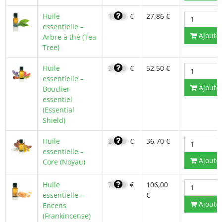
Huile
19,90
€
27,86 €
essentielle –
Ajoute
Arbre à thé (Tea
Tree)
Huile
37,50
€
52,50 €
essentielle –
Ajoute
Bouclier
essentiel
(Essential
Shield)
Huile
26,20
€
36,70 €
essentielle –
Ajoute
Core (Noyau)
Huile
75,00
€
106,00
essentielle –
€
Ajoute
Encens
(Frankincense)