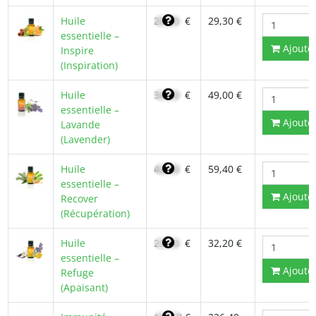
Huile
20,90
€
29,30 €
essentielle –
Ajoute
Inspire
(Inspiration)
Huile
34,00
€
49,00 €
essentielle –
Ajoute
Lavande
(Lavender)
Huile
42,40
€
59,40 €
essentielle –
Ajoute
Recover
(Récupération)
Huile
23,00
€
32,20 €
essentielle –
Ajoute
Refuge
(Apaisant)