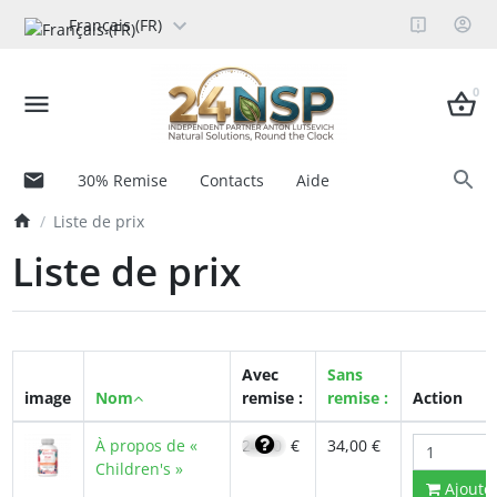
Français (FR)
0
30% Remise
Contacts
Aide
Liste de prix
Liste de prix
Avec
Sans
image
Nom
remise :
remise :
Action
À propos de «
24,30
€
34,00 €
Children's »
Ajoute