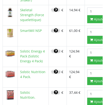
Shaker)
Skeletal
12,70
€
14,94 €
Strength (Force
Ajoute
squelettique)
SmartMil NSP
43,60
€
61,00 €
Ajoute
Solstic Energy 4
106,20
€
124,94
Pack (Solstic
€
Ajoute
Energy 4 Pack)
Solstic Nutrition
106,20
€
124,94
4 Pack.
€
Ajoute
Solstic
31,82
€
37,44 €
Nutrition.
Ajoute