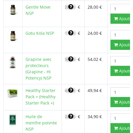
Gentle Move
20,20
€
28,00 €
NSP
Ajoute
Gotu Kola NSP
17,10
€
24,00 €
Ajoute
Grapine avec
38,59
€
54,02 €
protecteurs
Ajoute
(Grapine - Hi
Potency) NSP
Healthy Starter
42,45
€
49,94 €
Pack + (Healthy
Ajoute
Starter Pack +)
Huile de
24,90
€
34,90 €
menthe poivrée
Ajoute
NSP