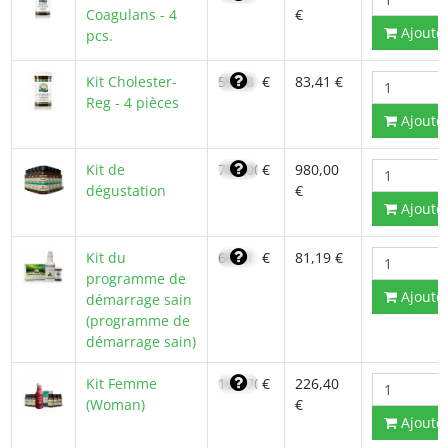
Coagulans - 4
€
Ajoute
pcs.
Kit Cholester-
59,58
€
83,41 €
Reg - 4 pièces
Ajoute
Kit de
700,00
€
980,00
dégustation
€
Ajoute
Kit du
69,01
€
81,19 €
programme de
Ajoute
démarrage sain
(programme de
démarrage sain)
Kit Femme
161,70
€
226,40
(Woman)
€
Ajoute