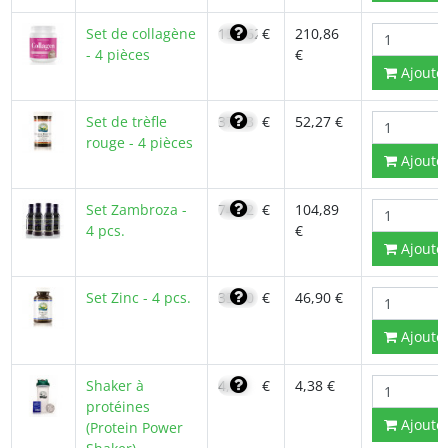
Set de collagène
150,62
€
210,86
- 4 pièces
€
Ajoute
Set de trèfle
37,33
€
52,27 €
rouge - 4 pièces
Ajoute
Set Zambroza -
74,92
€
104,89
4 pcs.
€
Ajoute
Set Zinc - 4 pcs.
33,50
€
46,90 €
Ajoute
Shaker à
4,38
€
4,38 €
protéines
Ajoute
(Protein Power