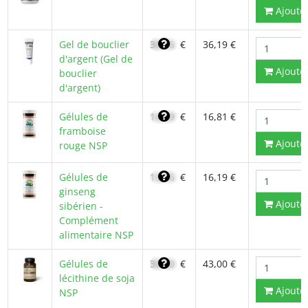
Ajoute
Gel de bouclier
30,76
€
36,19 €
d'argent (Gel de
Ajoute
bouclier
d'argent)
Gélules de
14,29
€
16,81 €
framboise
Ajoute
rouge NSP
Gélules de
13,76
€
16,19 €
ginseng
Ajoute
sibérien -
Complément
alimentaire NSP
Gélules de
30,50
€
43,00 €
lécithine de soja
Ajoute
NSP