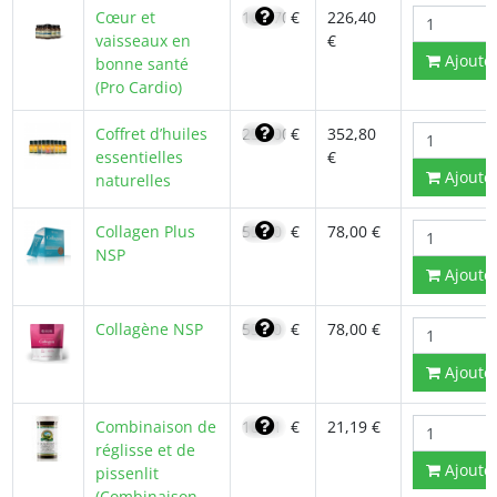
Cœur et
161,70
€
226,40
vaisseaux en
€
Ajoute
bonne santé
(Pro Cardio)
Coffret d’huiles
252,00
€
352,80
essentielles
€
Ajoute
naturelles
Collagen Plus
55,70
€
78,00 €
NSP
Ajoute
Collagène NSP
55,70
€
78,00 €
Ajoute
Combinaison de
18,01
€
21,19 €
réglisse et de
Ajoute
pissenlit
(Combinaison