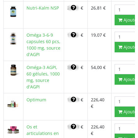
Nutri-Kalm NSP
22,79
€
26,81 €
Ajoute
Oméga 3-6-9
17,95
€
19,07 €
capsules 60 pcs,
Ajoute
1000 mg, source
d'AGPI
Oméga-3 AGPI,
38,30
€
54,00 €
60 gélules, 1000
Ajoute
mg, source
d'AGPI
Optimum
161,70
€
226,40
€
Ajoute
Os et
161,70
€
226,40
articulations en
€