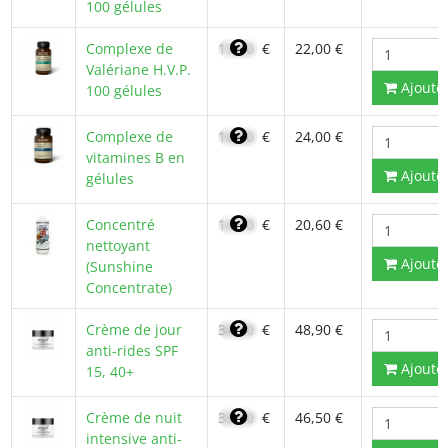
100 gélules
Complexe de
15,60
€
22,00 €
Valériane H.V.P.
Ajoute
100 gélules
Complexe de
16,80
€
24,00 €
vitamines B en
Ajoute
gélules
Concentré
14,70
€
20,60 €
nettoyant
Ajoute
(Sunshine
Concentrate)
Crème de jour
34,00
€
48,90 €
anti-rides SPF
Ajoute
15, 40+
Crème de nuit
33,00
€
46,50 €
intensive anti-