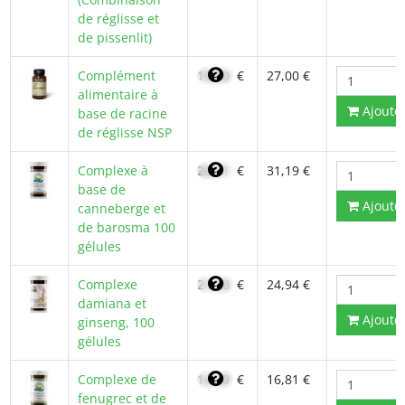
de réglisse et
de pissenlit)
Complément
19,50
€
27,00 €
alimentaire à
Ajoute
base de racine
de réglisse NSP
Complexe à
26,51
€
31,19 €
base de
Ajoute
canneberge et
de barosma 100
gélules
Complexe
21,20
€
24,94 €
damiana et
Ajoute
ginseng, 100
gélules
Complexe de
14,29
€
16,81 €
fenugrec et de