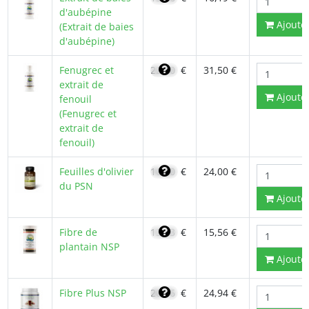
d'aubépine
Ajoute
(Extrait de baies
d'aubépine)
Fenugrec et
22,50
€
31,50 €
extrait de
Ajoute
fenouil
(Fenugrec et
extrait de
fenouil)
Feuilles d'olivier
16,80
€
24,00 €
du PSN
Ajoute
Fibre de
13,23
€
15,56 €
plantain NSP
Ajoute
Fibre Plus NSP
20,76
€
24,94 €