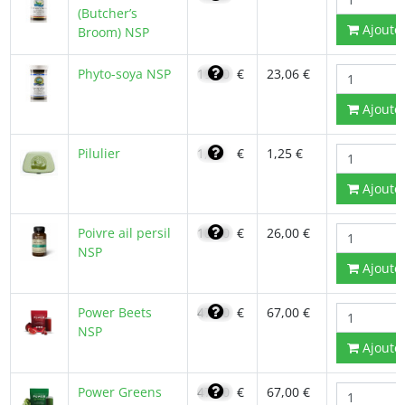
(Butcher’s
Ajoute
Broom) NSP
Phyto-soya NSP
19,60
€
23,06 €
Ajoute
Pilulier
1,06
€
1,25 €
Ajoute
Poivre ail persil
18,40
€
26,00 €
NSP
Ajoute
Power Beets
47,90
€
67,00 €
NSP
Ajoute
Power Greens
47,90
€
67,00 €