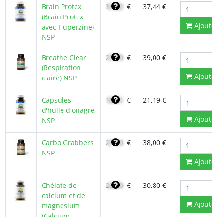
Brain Protex
31,82
€
37,44 €
(Brain Protex
Ajoute
avec Huperzine)
NSP
Breathe Clear
27,70
€
39,00 €
(Respiration
Ajoute
claire) NSP
Capsules
18,01
€
21,19 €
d'huile d'onagre
Ajoute
NSP
Carbo Grabbers
27,10
€
38,00 €
NSP
Ajoute
Chélate de
22,00
€
30,80 €
calcium et de
Ajoute
magnésium
(Calcium