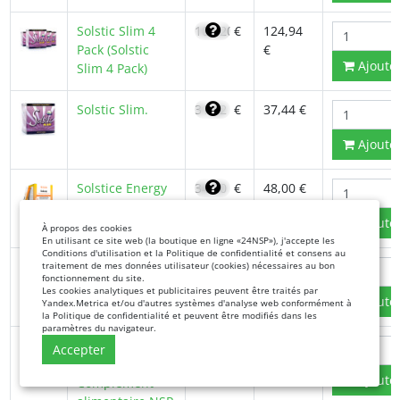
Solstic Slim 4
106,20
€
124,94
Pack (Solstic
€
Ajoute
Slim 4 Pack)
Solstic Slim.
31,82
€
37,44 €
Ajoute
Solstice Energy
34,30
€
48,00 €
NSP
Ajoute
À propos des cookies
En utilisant ce site web (la boutique en ligne «24NSP»), j'accepte les
Conditions d'utilisation et la Politique de confidentialité et consens au
Solution
24,60
€
34,00 €
traitement de mes données utilisateur (cookies) nécessaires au bon
fonctionnement du site.
d'argent
Les cookies analytiques et publicitaires peuvent être traités par
Ajoute
colloïdal NSP
Yandex.Metrica et/ou d'autres systèmes d'analyse web conformément à
la Politique de confidentialité et peuvent être modifiés dans les
paramètres du navigateur.
Spiruline en
20,14
€
23,69 €
Accepter
gélules -
Ajoute
Complément