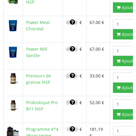
NSP
Ajoute
Power Meal
47,90
€
67,00 €
Chocolat
Ajoute
Power Mill
47,90
€
67,00 €
Vanille
Ajoute
Preneurs de
23,40
€
33,00 €
graisse NSP
Ajoute
Probiotique Pro
37,10
€
52,00 €
B11 NSP
Ajoute
Programme 4*4
154,01
€
181,19
(Programme
€