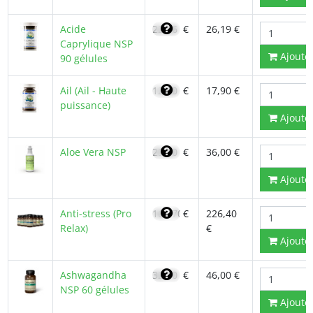
Acide
22,26
€
26,19 €
Caprylique NSP
Ajoute
90 gélules
Ail (Ail - Haute
12,80
€
17,90 €
puissance)
Ajoute
Aloe Vera NSP
25,50
€
36,00 €
Ajoute
Anti-stress (Pro
161,70
€
226,40
Relax)
€
Ajoute
Ashwagandha
32,70
€
46,00 €
NSP 60 gélules
Ajoute