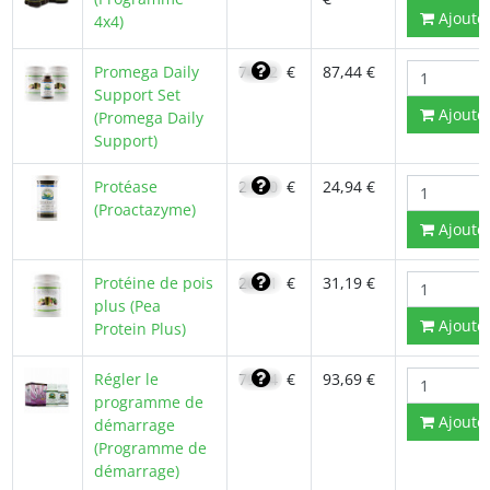
Ajoute
4x4)
Promega Daily
74,32
€
87,44 €
Support Set
Ajoute
(Promega Daily
Support)
Protéase
21,20
€
24,94 €
(Proactazyme)
Ajoute
Protéine de pois
26,51
€
31,19 €
plus (Pea
Ajoute
Protein Plus)
Régler le
79,64
€
93,69 €
programme de
Ajoute
démarrage
(Programme de
démarrage)