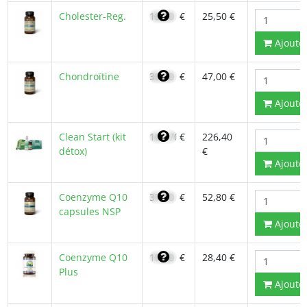
Cholester-Reg.
18,20
€
25,50 €
Ajoute
Chondroïtine
33,30
€
47,00 €
Ajoute
Clean Start (kit
161,70
€
226,40
détox)
€
Ajoute
Coenzyme Q10
37,70
€
52,80 €
capsules NSP
Ajoute
Coenzyme Q10
19,80
€
28,40 €
Plus
Ajoute