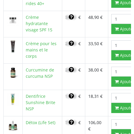
Ajoute
rides 40+
Crème
34,00
€
48,90 €
hydratante
Ajoute
visage SPF 15
Crème pour les
23,90
€
33,50 €
mains et le
Ajoute
corps
Curcumine de
26,90
€
38,00 €
curcuma NSP
Ajoute
Dentifrice
13,08
€
18,31 €
Sunshine Brite
Ajoute
NSP
Détox (Life Set)
75,70
€
106,00
€