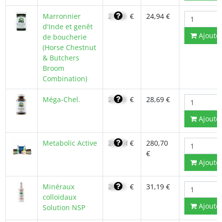
Marronnier
21,20
€
24,94 €
d'Inde et genêt
Ajoute
de boucherie
(Horse Chestnut
& Butchers
Broom
Combination)
Méga-Chel.
24,39
€
28,69 €
Ajoute
Metabolic Active
200,50
€
280,70
€
Ajoute
Minéraux
26,51
€
31,19 €
colloïdaux
Ajoute
Solution NSP