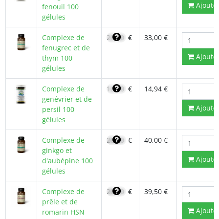
Ajoute
fenouil 100
gélules
Complexe de
23,40
€
33,00 €
fenugrec et de
Ajoute
thym 100
gélules
Complexe de
12,70
€
14,94 €
genévrier et de
Ajoute
persil 100
gélules
Complexe de
28,40
€
40,00 €
ginkgo et
Ajoute
d'aubépine 100
gélules
Complexe de
28,20
€
39,50 €
prêle et de
Ajoute
romarin HSN