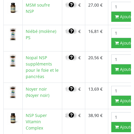
MSM soufre
19,30
€
27,00 €
NSP
Ajoute
Niébé (molène)
14,29
€
16,81 €
PS
Ajoute
Nopal NSP
17,48
€
20,56 €
suppléments
Ajoute
pour le foie et le
pancréas
Noyer noir
11,64
€
13,69 €
(Noyer noir)
Ajoute
NSP Super
27,80
€
38,90 €
Vitamin
Ajoute
Complex