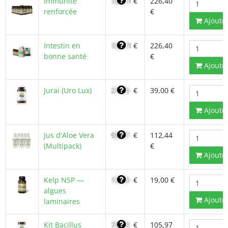
Immunité
161,70
€
226,40
renforcée
€
Ajoute
Intestin en
161,70
€
226,40
bonne santé
€
Ajoute
Jurai (Uro Lux)
27,70
€
39,00 €
Ajoute
Jus d'Aloe Vera
95,57
€
112,44
(Multipack)
€
Ajoute
Kelp NSP —
13,70
€
19,00 €
algues
Ajoute
laminaires
Kit Bacillus
75,69
€
105,97