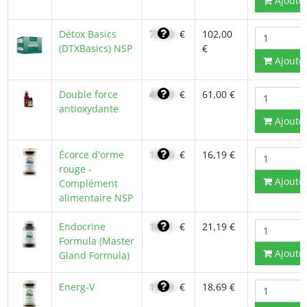
Ajoute
Détox Basics
73,20
€
102,00
(DTXBasics) NSP
€
Ajoute
Double force
43,60
€
61,00 €
antioxydante
Ajoute
Écorce d'orme
13,76
€
16,19 €
rouge -
Ajoute
Complément
alimentaire NSP
Endocrine
18,01
€
21,19 €
Formula (Master
Ajoute
Gland Formula)
Energ-V
15,89
€
18,69 €